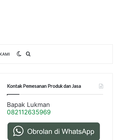
Switch
Search
KAMI
skin
for
Kontak Pemesanan Produk dan Jasa
Bapak Lukman
082112635969