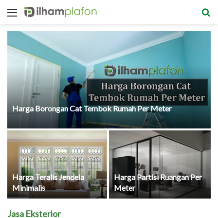
Menu
S
fo
Harga Borongan Cat Tembok Rumah Per Meter
Harga Teralis Jendela
Harga Partisi Ruangan Per
Minimalis
Meter
Jasa Eksterior