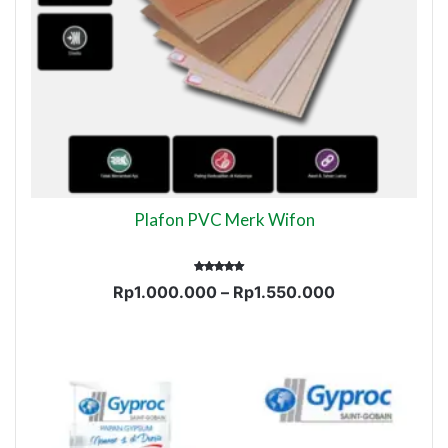
Plafon PVC Merk Wifon
Dinilai
Rentang
Rp
1.000.000
–
Rp
1.550.000
5.00
dari 5
harga:
Rp1.000.000
hingga
Rp1.550.000