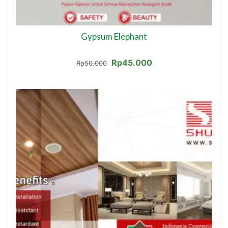
Gypsum Elephant
Harga
Harga
Rp
45.000
Rp
50.000
aslinya
saat
adalah:
ini
Rp50.000.
adalah:
Rp45.000.